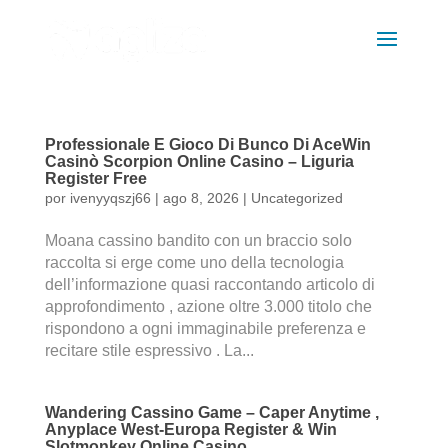
Professionale E Gioco Di Bunco Di AceWin
Casinò Scorpion Online Casino – Liguria
Register Free
por
ivenyyqszj66
|
ago 8, 2026
|
Uncategorized
Moana cassino bandito con un braccio solo
raccolta si erge come uno della tecnologia
dell’informazione quasi raccontando articolo di
approfondimento , azione oltre 3.000 titolo che
rispondono a ogni immaginabile preferenza e
recitare stile espressivo . La...
Wandering Cassino Game – Caper Anytime ,
Anyplace West-Europa Register & Win
Slotmonkey Online Casino